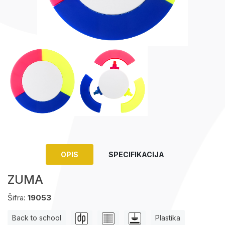
Upaljači
Tech portfolio
Kompjuterska oprema
OPIS
SPECIFIKACIJA
ZUMA
Šifra:
19053
Back to school
Plastika