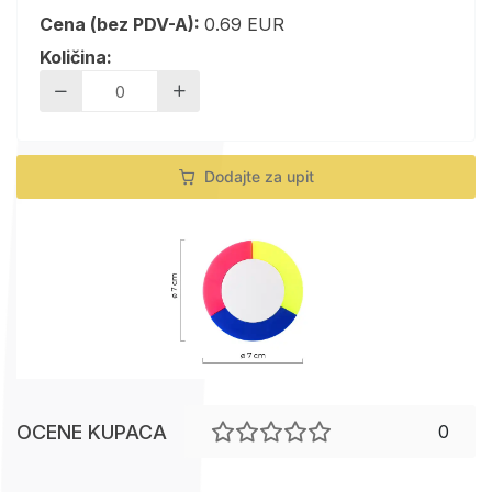
Cena (bez PDV-A):
0.69 EUR
Količina:
Dodajte za upit
OCENE KUPACA
0