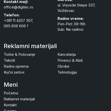
Kontakt mejl:
ul. Vojvode Stepe 337,
office@digitec.rs
Voždovac
Telefon:
Radno vreme:
+381 11 4207 307,
Pon-Pet: 09-16h
065 606 606 1
Sub: Ne radimo
Reklamni materijali
Torbe & Putovanje
Kancelarija
Tekstil
Privesci & Alati
Radna oprema
Olovke
Kućni setovi
Tehnologija
Meni
Početna
Reklamni materijali
Kontakt
O nama