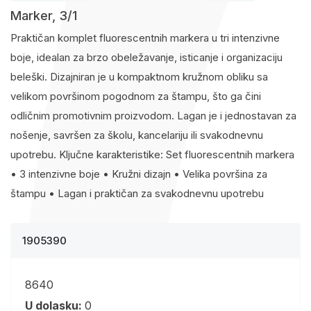
Marker, 3/1
Praktičan komplet fluorescentnih markera u tri intenzivne
boje, idealan za brzo obeležavanje, isticanje i organizaciju
beleški. Dizajniran je u kompaktnom kružnom obliku sa
velikom površinom pogodnom za štampu, što ga čini
odličnim promotivnim proizvodom. Lagan je i jednostavan za
nošenje, savršen za školu, kancelariju ili svakodnevnu
upotrebu. Ključne karakteristike: Set fluorescentnih markera
• 3 intenzivne boje • Kružni dizajn • Velika površina za
štampu • Lagan i praktičan za svakodnevnu upotrebu
1905390
8640
U dolasku:
0