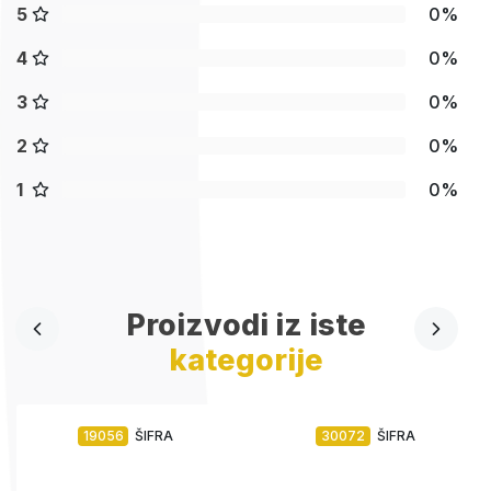
5
0%
4
0%
3
0%
2
0%
1
0%
Proizvodi iz iste
kategorije
19056
ŠIFRA
30072
ŠIFRA