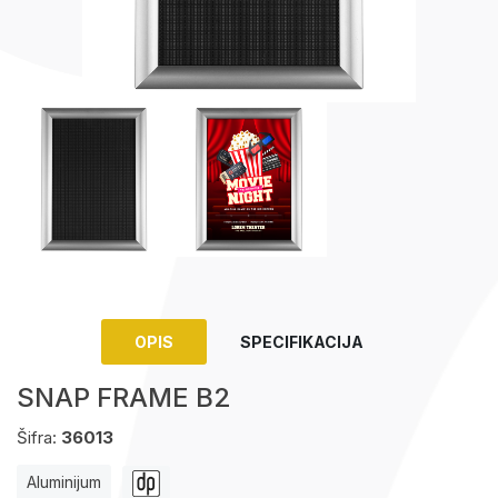
Upaljači
Tech portfolio
Kompjuterska oprema
OPIS
SPECIFIKACIJA
SNAP FRAME B2
Šifra:
36013
Aluminijum