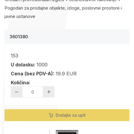
Pogodan za prodajne objekte, izloge, poslovne prostore i
javne ustanove
3601380
153
U dolasku:
1000
Cena (bez PDV-A):
19.9 EUR
Količina:
Dodajte za upit