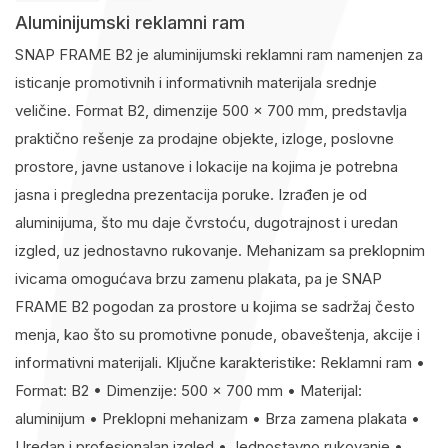
Aluminijumski reklamni ram
SNAP FRAME B2 je aluminijumski reklamni ram namenjen za
isticanje promotivnih i informativnih materijala srednje
veličine. Format B2, dimenzije 500 × 700 mm, predstavlja
praktično rešenje za prodajne objekte, izloge, poslovne
prostore, javne ustanove i lokacije na kojima je potrebna
jasna i pregledna prezentacija poruke. Izrađen je od
aluminijuma, što mu daje čvrstoću, dugotrajnost i uredan
izgled, uz jednostavno rukovanje. Mehanizam sa preklopnim
ivicama omogućava brzu zamenu plakata, pa je SNAP
FRAME B2 pogodan za prostore u kojima se sadržaj često
menja, kao što su promotivne ponude, obaveštenja, akcije i
informativni materijali. Ključne karakteristike: Reklamni ram •
Format: B2 • Dimenzije: 500 × 700 mm • Materijal:
aluminijum • Preklopni mehanizam • Brza zamena plakata •
Uredan i profesionalan izgled • Jednostavno rukovanje •