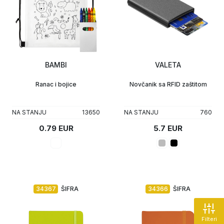
BAMBI
VALETA
Ranac i bojice
Novčanik sa RFID zaštitom
NA STANJU
13650
NA STANJU
760
0.79 EUR
5.7 EUR
34367
ŠIFRA
34366
ŠIFRA
Filteri