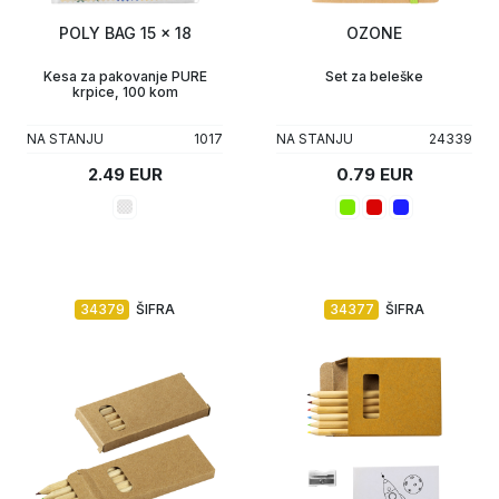
POLY BAG 15 x 18
OZONE
Upaljači
Tech portfolio
Kesa za pakovanje PURE
Set za beleške
krpice, 100 kom
Kompjuterska oprema
NA STANJU
1017
NA STANJU
24339
2.49 EUR
0.79 EUR
34379
ŠIFRA
34377
ŠIFRA