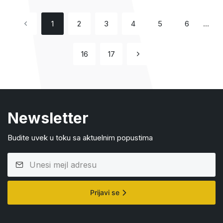
1
2
3
4
5
6
...
16
17
Newsletter
Budite uvek u toku sa aktuelnim popustima
Prijavi se