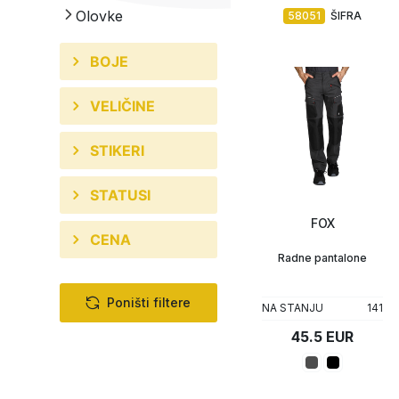
Olovke
58051
ŠIFRA
BOJE
VELIČINE
STIKERI
STATUSI
FOX
CENA
Radne pantalone
Poništi filtere
NA STANJU
141
45.5 EUR