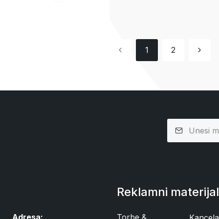
1
2
Reklamni materijal
Adresa:
Torbe &
Kancelar