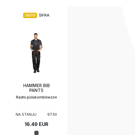
58015
ŠIFRA
HAMMER BIB
PANTS
Radni polukombinezon
NA STANJU
9730
16.49 EUR