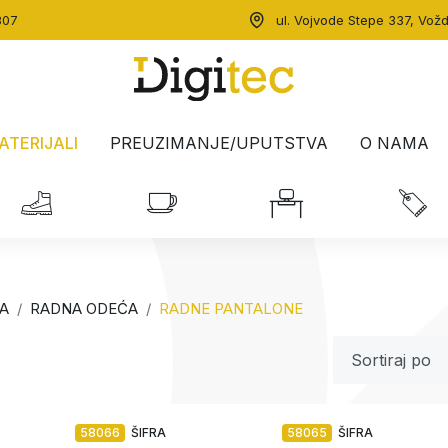
307
ul. Vojvode Stepe 337, Vož
ATERIJALI
PREUZIMANJE/UPUTSTVA
O NAMA
A
RADNA ODEĆA
RADNE PANTALONE
58066
ŠIFRA
58065
ŠIFRA