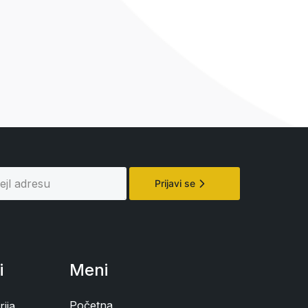
Prijavi se
i
Meni
Početna
ija