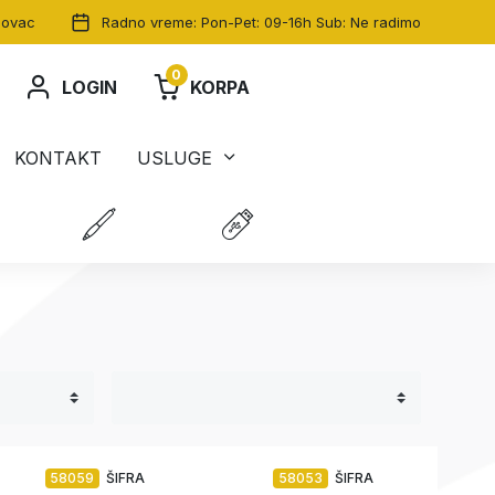
dovac
Radno vreme: Pon-Pet: 09-16h Sub: Ne radimo
0
LOGIN
KORPA
KONTAKT
USLUGE
58059
ŠIFRA
58053
ŠIFRA