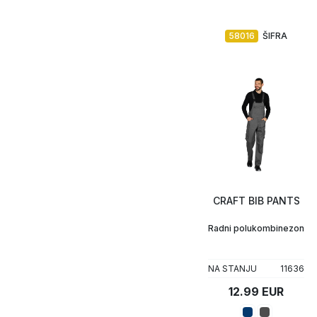
58016
ŠIFRA
CRAFT BIB PANTS
Radni polukombinezon
NA STANJU
11636
12.99 EUR