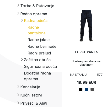
Torbe & Putovanje
Upaljači
Tech portfolio
Radna oprema
Radna odeća
Kompjuterska oprema
Radne
pantalone
Radne jakne
Radne bermude
FORCE PANTS
Radni prsluci
Zaštitna obuća
Radne pantalone sa
elastinom
Sigurnosna odeća
Sigurnosna
obuća
Dodatna radna
NA STANJU
577
oprema
Radna obuća
19.99 EUR
Kancelarija
Kućni setovi
Privesci & Alati