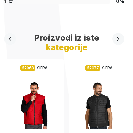
1
0%
Proizvodi iz iste
kategorije
57068
ŠIFRA
57077
ŠIFRA