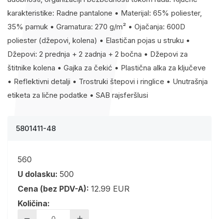
karakteristike: Radne pantalone • Materijal: 65% poliester,
35% pamuk • Gramatura: 270 g/m² • Ojačanja: 600D
poliester (džepovi, kolena) • Elastičan pojas u struku •
Džepovi: 2 prednja + 2 zadnja + 2 bočna • Džepovi za
štitnike kolena • Gajka za čekić • Plastična alka za ključeve
• Reflektivni detalji • Trostruki štepovi i ringlice • Unutrašnja
etiketa za lične podatke • SAB rajsferšlusi
5801411-48
560
U dolasku:
500
Cena (bez PDV-A):
12.99 EUR
Količina: