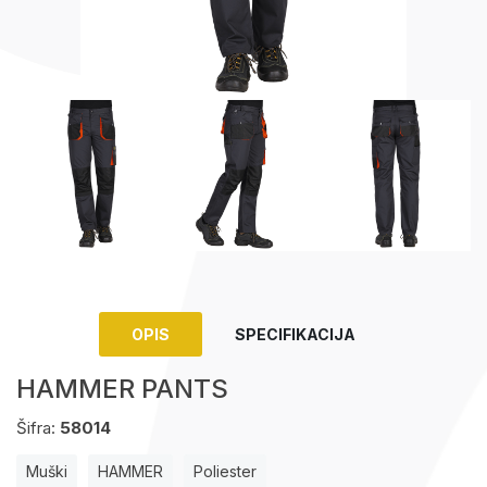
Upaljači
Tech portfolio
Kompjuterska oprema
OPIS
SPECIFIKACIJA
HAMMER PANTS
Šifra:
58014
Muški
HAMMER
Poliester