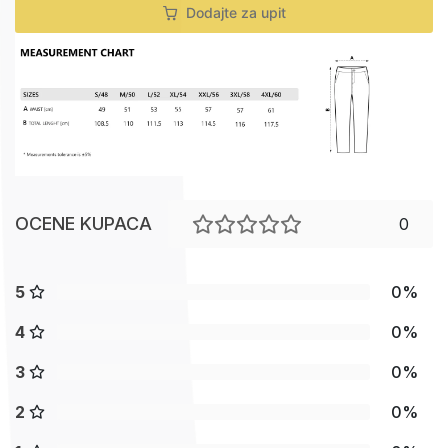
Dodajte za upit
OCENE KUPACA
0
5
0%
4
0%
3
0%
2
0%