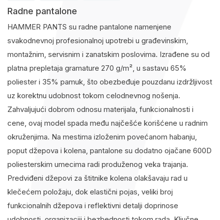
Radne pantalone
HAMMER PANTS su radne pantalone namenjene
svakodnevnoj profesionalnoj upotrebi u građevinskim,
montažnim, servisnim i zanatskim poslovima. Izrađene su od
platna prepletaja gramature 270 g/m², u sastavu 65%
poliester i 35% pamuk, što obezbeđuje pouzdanu izdržljivost
uz korektnu udobnost tokom celodnevnog nošenja.
Zahvaljujući dobrom odnosu materijala, funkcionalnosti i
cene, ovaj model spada među najčešće korišćene u radnim
okruženjima. Na mestima izloženim povećanom habanju,
poput džepova i kolena, pantalone su dodatno ojačane 600D
poliesterskim umecima radi produženog veka trajanja.
Predviđeni džepovi za štitnike kolena olakšavaju rad u
klečećem položaju, dok elastični pojas, veliki broj
funkcionalnih džepova i reflektivni detalji doprinose
udobnosti, organizaciji i bezbednosti tokom rada. Ključne