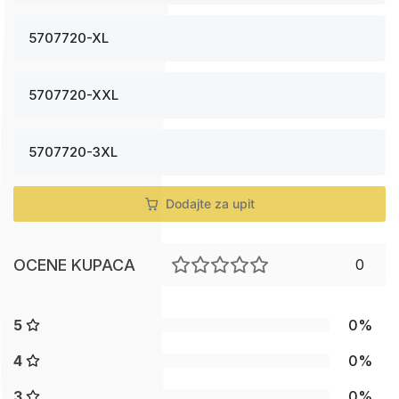
5707720-XL
5707720-XXL
5707720-3XL
Dodajte za upit
OCENE KUPACA
0
5
0%
4
0%
3
0%