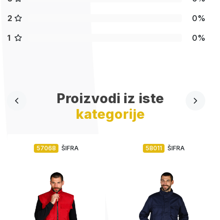
2
0%
1
0%
Proizvodi iz iste
kategorije
57068
ŠIFRA
58011
ŠIFRA