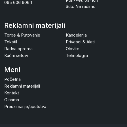
Pon-Pet: 09-16h
065 606 606 1
Sub: Ne radimo
Reklamni materijali
Torbe & Putovanje
Kancelarija
Tekstil
Privesci & Alati
Radna oprema
Olovke
Kućni setovi
Tehnologija
Meni
Početna
Reklamni materijali
Kontakt
O nama
Preuzimanje/uputstva