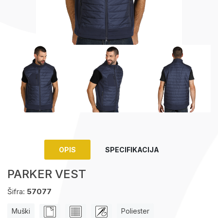
Upaljači
Tech portfolio
Kompjuterska oprema
OPIS
SPECIFIKACIJA
PARKER VEST
Šifra:
57077
Muški
Poliester