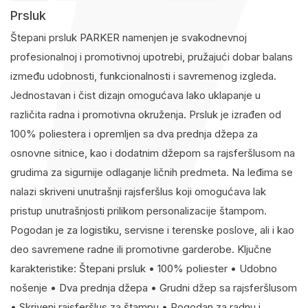
Prsluk
Štepani prsluk PARKER namenjen je svakodnevnoj
profesionalnoj i promotivnoj upotrebi, pružajući dobar balans
između udobnosti, funkcionalnosti i savremenog izgleda.
Jednostavan i čist dizajn omogućava lako uklapanje u
različita radna i promotivna okruženja. Prsluk je izrađen od
100% poliestera i opremljen sa dva prednja džepa za
osnovne sitnice, kao i dodatnim džepom sa rajsferšlusom na
grudima za sigurnije odlaganje ličnih predmeta. Na leđima se
nalazi skriveni unutrašnji rajsferšlus koji omogućava lak
pristup unutrašnjosti prilikom personalizacije štampom.
Pogodan je za logistiku, servisne i terenske poslove, ali i kao
deo savremene radne ili promotivne garderobe. Ključne
karakteristike: Štepani prsluk • 100% poliester • Udobno
nošenje • Dva prednja džepa • Grudni džep sa rajsferšlusom
• Skriveni rajsferšlus za štampu • Pogodan za radnu i