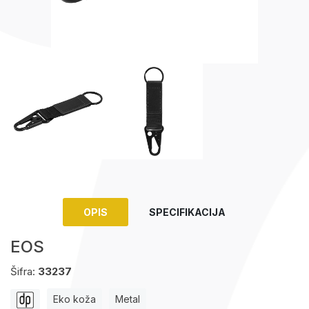
Upaljači
Tech portfolio
Kompjuterska oprema
OPIS
SPECIFIKACIJA
EOS
Šifra:
33237
Eko koža
Metal