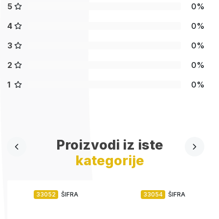
5
0%
4
0%
3
0%
2
0%
1
0%
Proizvodi iz iste
kategorije
33052
ŠIFRA
33054
ŠIFRA