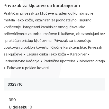
Privezak za ključeve sa karabinjerom
Praktičan privezak za ključeve izrađen od kombinacije
metala i eko kože, dizajniran za jednostavno i sigurno
korišćenje. Integrisani karabinjer omogućava lako
pričvršćivanje za torbe, rančeve ili kaiševe, obezbeđujući brz
i praktičan pristup ključevima. Privezak se isporučuje
upakovan u poklon kovertu. Ključne karakteristike: Privezak
za ključeve • Legura cinka i eko koža • Karabinjer •
Jednostavno kačenje • Praktična upotreba • Moderan dizajn
• Pakovan u poklon koverti
3323710
390
U dolasku:
0