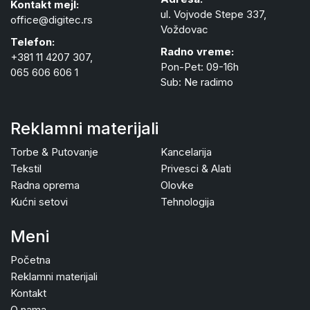
Kontakt mejl:
ul. Vojvode Stepe 337,
office@digitec.rs
Voždovac
Telefon:
Radno vreme:
+381 11 4207 307,
Pon-Pet: 09-16h
065 606 606 1
Sub: Ne radimo
Reklamni materijali
Torbe & Putovanje
Kancelarija
Tekstil
Privesci & Alati
Radna oprema
Olovke
Kućni setovi
Tehnologija
Meni
Početna
Reklamni materijali
Kontakt
O nama