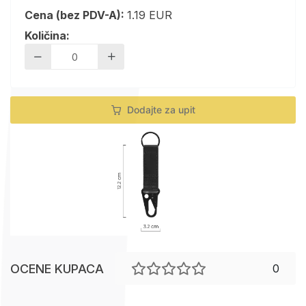
Cena (bez PDV-A):
1.19 EUR
Količina:
Dodajte za upit
OCENE KUPACA
0