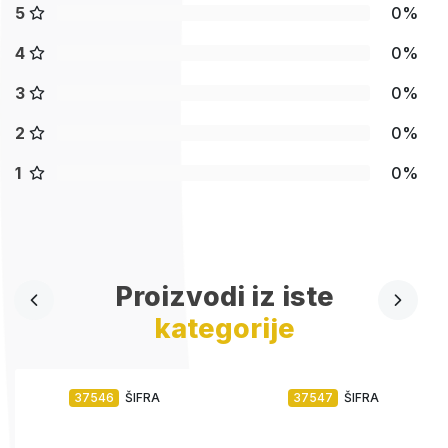
5
0%
4
0%
3
0%
2
0%
1
0%
Proizvodi iz iste
kategorije
37546
ŠIFRA
37547
ŠIFRA