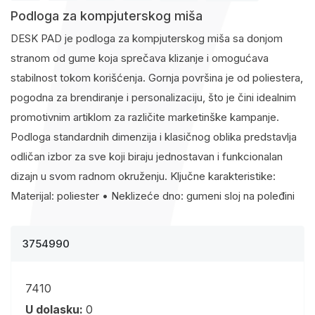
Podloga za kompjuterskog miša
DESK PAD je podloga za kompjuterskog miša sa donjom
stranom od gume koja sprečava klizanje i omogućava
stabilnost tokom korišćenja. Gornja površina je od poliestera,
pogodna za brendiranje i personalizaciju, što je čini idealnim
promotivnim artiklom za različite marketinške kampanje.
Podloga standardnih dimenzija i klasičnog oblika predstavlja
odličan izbor za sve koji biraju jednostavan i funkcionalan
dizajn u svom radnom okruženju. Ključne karakteristike:
Materijal: poliester • Neklizeće dno: gumeni sloj na poleđini
3754990
7410
U dolasku:
0