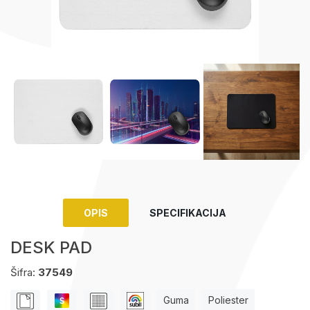
Upaljači
Tech portfolio
Kompjuterska oprema
OPIS
SPECIFIKACIJA
DESK PAD
Šifra:
37549
Guma
Poliester