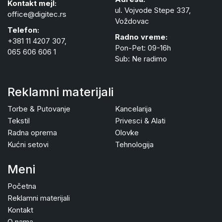
Kontakt mejl:
ul. Vojvode Stepe 337,
office@digitec.rs
Voždovac
Telefon:
Radno vreme:
+381 11 4207 307,
Pon-Pet: 09-16h
065 606 606 1
Sub: Ne radimo
Reklamni materijali
Torbe & Putovanje
Kancelarija
Tekstil
Privesci & Alati
Radna oprema
Olovke
Kućni setovi
Tehnologija
Meni
Početna
Reklamni materijali
Kontakt
O nama