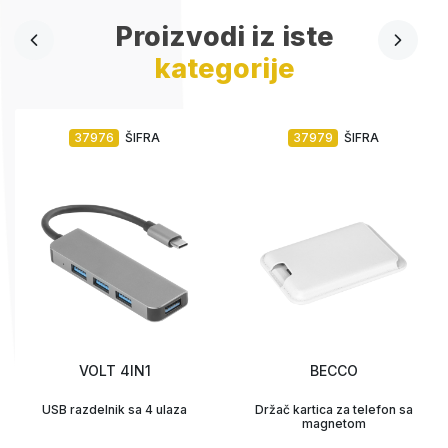
Proizvodi iz iste
kategorije
37976
ŠIFRA
37979
ŠIFRA
VOLT 4IN1
BECCO
USB razdelnik sa 4 ulaza
Držač kartica za telefon sa
magnetom