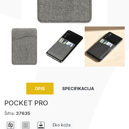
Upaljači
Tech portfolio
Kompjuterska oprema
OPIS
SPECIFIKACIJA
POCKET PRO
Šifra:
37635
Eko koža