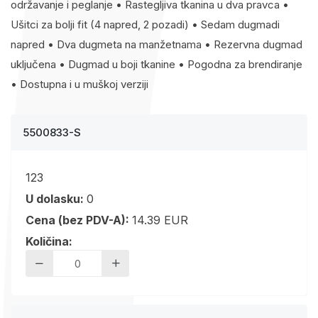
održavanje i peglanje • Rastegljiva tkanina u dva pravca •
Ušitci za bolji fit (4 napred, 2 pozadi) • Sedam dugmadi
napred • Dva dugmeta na manžetnama • Rezervna dugmad
uključena • Dugmad u boji tkanine • Pogodna za brendiranje
• Dostupna i u muškoj verziji
5500833-S
123
U dolasku:
0
Cena (bez PDV-A):
14.39 EUR
Količina: