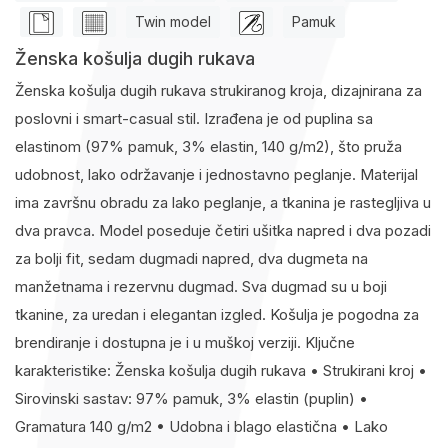
Twin model
Pamuk
Ženska košulja dugih rukava
Ženska košulja dugih rukava strukiranog kroja, dizajnirana za
poslovni i smart-casual stil. Izrađena je od puplina sa
elastinom (97% pamuk, 3% elastin, 140 g/m2), što pruža
udobnost, lako održavanje i jednostavno peglanje. Materijal
ima završnu obradu za lako peglanje, a tkanina je rastegljiva u
dva pravca. Model poseduje četiri ušitka napred i dva pozadi
za bolji fit, sedam dugmadi napred, dva dugmeta na
manžetnama i rezervnu dugmad. Sva dugmad su u boji
tkanine, za uredan i elegantan izgled. Košulja je pogodna za
brendiranje i dostupna je i u muškoj verziji. Ključne
karakteristike: Ženska košulja dugih rukava • Strukirani kroj •
Sirovinski sastav: 97% pamuk, 3% elastin (puplin) •
Gramatura 140 g/m2 • Udobna i blago elastična • Lako