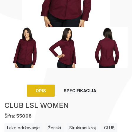
Upaljači
Tech portfolio
Kompjuterska oprema
OPIS
SPECIFIKACIJA
CLUB LSL WOMEN
Šifra:
55008
Lako održavanje
Ženski
Strukirani kroj
CLUB