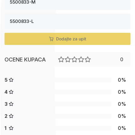
5500833-M
5500833-L
Dodajte za upit
OCENE KUPACA
0
5
0%
4
0%
3
0%
2
0%
1
0%