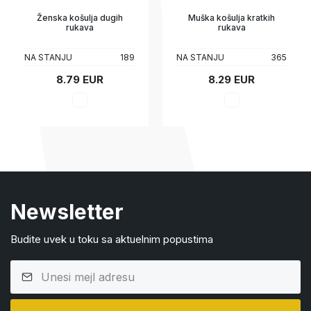
Ženska košulja dugih
Muška košulja kratkih
rukava
rukava
NA STANJU
189
NA STANJU
365
8.79 EUR
8.29 EUR
Newsletter
Budite uvek u toku sa aktuelnim popustima