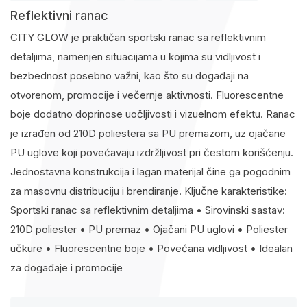
Reflektivni ranac
CITY GLOW je praktičan sportski ranac sa reflektivnim
detaljima, namenjen situacijama u kojima su vidljivost i
bezbednost posebno važni, kao što su događaji na
otvorenom, promocije i večernje aktivnosti. Fluorescentne
boje dodatno doprinose uočljivosti i vizuelnom efektu. Ranac
je izrađen od 210D poliestera sa PU premazom, uz ojačane
PU uglove koji povećavaju izdržljivost pri čestom korišćenju.
Jednostavna konstrukcija i lagan materijal čine ga pogodnim
za masovnu distribuciju i brendiranje. Ključne karakteristike:
Sportski ranac sa reflektivnim detaljima • Sirovinski sastav:
210D poliester • PU premaz • Ojačani PU uglovi • Poliester
učkure • Fluorescentne boje • Povećana vidljivost • Idealan
za događaje i promocije