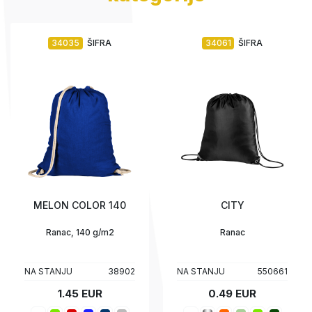
34035
ŠIFRA
34061
ŠIFRA
MELON COLOR 140
CITY
Ranac, 140 g/m2
Ranac
NA STANJU
38902
NA STANJU
550661
1.45 EUR
0.49 EUR