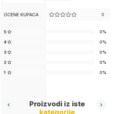
OCENE KUPACA
0
5
0%
4
0%
3
0%
2
0%
1
0%
Proizvodi iz iste
kategorije