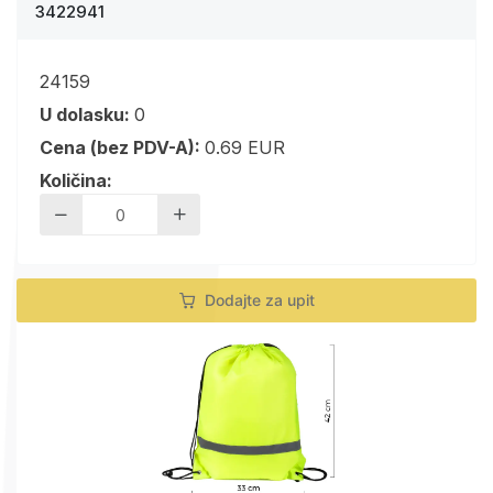
3422941
24159
U dolasku:
0
Cena (bez PDV-A):
0.69 EUR
Količina:
Dodajte za upit