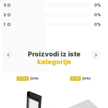
3
0%
2
0%
1
0%
Proizvodi iz iste
kategorije
37020
ŠIFRA
37101
ŠIFRA