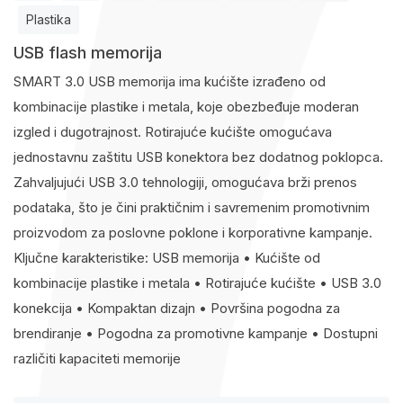
Plastika
USB flash memorija
SMART 3.0 USB memorija ima kućište izrađeno od
kombinacije plastike i metala, koje obezbeđuje moderan
izgled i dugotrajnost. Rotirajuće kućište omogućava
jednostavnu zaštitu USB konektora bez dodatnog poklopca.
Zahvaljujući USB 3.0 tehnologiji, omogućava brži prenos
podataka, što je čini praktičnim i savremenim promotivnim
proizvodom za poslovne poklone i korporativne kampanje.
Ključne karakteristike: USB memorija • Kućište od
kombinacije plastike i metala • Rotirajuće kućište • USB 3.0
konekcija • Kompaktan dizajn • Površina pogodna za
brendiranje • Pogodna za promotivne kampanje • Dostupni
različiti kapaciteti memorije