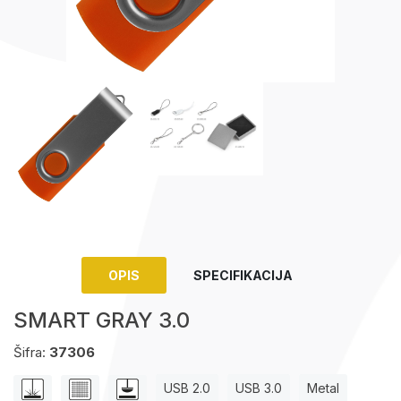
Upaljači
Tech portfolio
Kompjuterska oprema
OPIS
SPECIFIKACIJA
SMART GRAY 3.0
Šifra:
37306
USB 2.0
USB 3.0
Metal