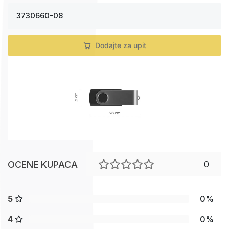
3730660-08
Dodajte za upit
OCENE KUPACA
0
5
0%
4
0%