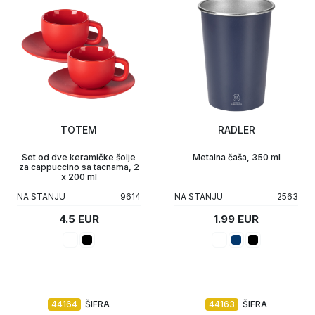
TOTEM
RADLER
Set od dve keramičke šolje
Metalna čaša, 350 ml
za cappuccino sa tacnama, 2
x 200 ml
NA STANJU
9614
NA STANJU
2563
4.5 EUR
1.99 EUR
44164
ŠIFRA
44163
ŠIFRA