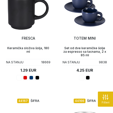
FRESCA
TOTEM MINI
Keramička složiva šolja, 180
Set od dve keramičke šolje
ml
za espresso sa tacnama, 2 x
85 ml
NA STANJU
18669
NA STANJU
9838
1.29 EUR
4.25 EUR
44167
ŠIFRA
44166
ŠIFRA
Filteri