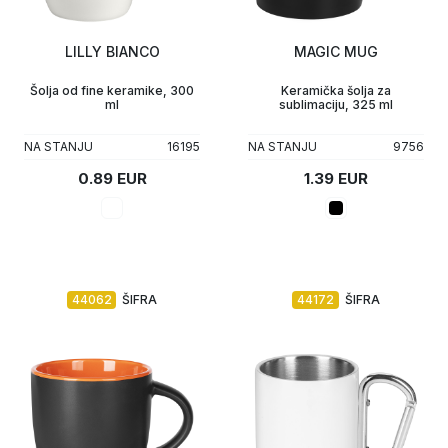
Upaljači
Tech portfolio
LILLY BIANCO
MAGIC MUG
Kompjuterska oprema
Šolja od fine keramike, 300
Keramička šolja za
ml
sublimaciju, 325 ml
NA STANJU
16195
NA STANJU
9756
0.89 EUR
1.39 EUR
44062
ŠIFRA
44172
ŠIFRA