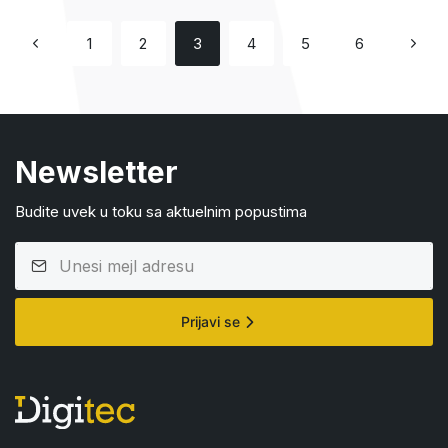
1
2
3
4
5
6
Newsletter
Budite uvek u toku sa aktuelnim popustima
Prijavi se