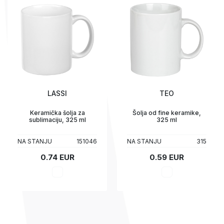
LASSI
TEO
Keramička šolja za
Šolja od fine keramike,
sublimaciju, 325 ml
325 ml
NA STANJU
151046
NA STANJU
315
0.74 EUR
0.59 EUR