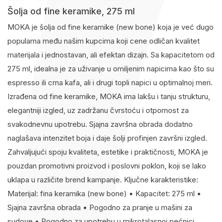
Šolja od fine keramike, 275 ml
MOKA je šolja od fine keramike (new bone) koja je već dugo
popularna među našim kupcima koji cene odličan kvalitet
materijala i jednostavan, ali efektan dizajn. Sa kapacitetom od
275 ml, idealna je za uživanje u omiljenim napicima kao što su
espresso ili crna kafa, ali i drugi topli napici u optimalnoj meri.
Izrađena od fine keramike, MOKA ima lakšu i tanju strukturu,
elegantniji izgled, uz zadržanu čvrstoću i otpornost za
svakodnevnu upotrebu. Sjajna završna obrada dodatno
naglašava intenzitet boja i daje šolji profinjen završni izgled.
Zahvaljujući spoju kvaliteta, estetike i praktičnosti, MOKA je
pouzdan promotivni proizvod i poslovni poklon, koji se lako
uklapa u različite brend kampanje. Ključne karakteristike:
Materijal: fina keramika (new bone) • Kapacitet: 275 ml •
Sjajna završna obrada • Pogodno za pranje u mašini za
sudove • Pogodno za upotrebu u mikrotalasnoj pećnici