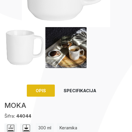
Upaljači
Tech portfolio
Kompjuterska oprema
OPIS
SPECIFIKACIJA
MOKA
Šifra:
44044
300 ml
Keramika