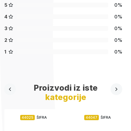
5
0%
4
0%
3
0%
2
0%
1
0%
Proizvodi iz iste
kategorije
44025
ŠIFRA
44047
ŠIFRA