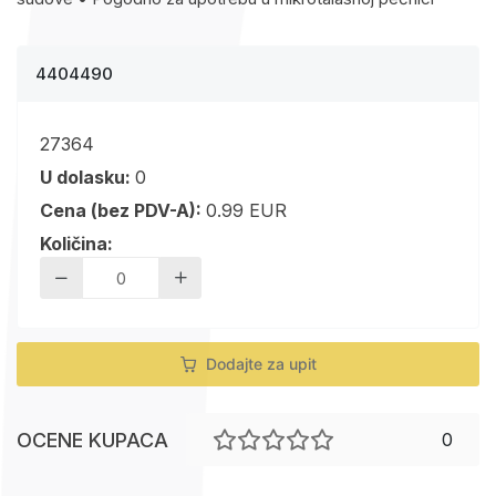
4404490
27364
U dolasku:
0
Cena (bez PDV-A):
0.99 EUR
Količina:
Dodajte za upit
OCENE KUPACA
0