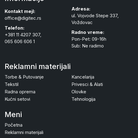
Adresa:
Kontakt mejl:
ul. Vojvode Stepe 337,
office@digitec.rs
Voždovac
Telefon:
Radno vreme:
+381 11 4207 307,
Pon-Pet: 09-16h
065 606 606 1
Sub: Ne radimo
Reklamni materijali
Torbe & Putovanje
Kancelarija
Tekstil
Privesci & Alati
Radna oprema
Olovke
Kućni setovi
Tehnologija
Meni
Početna
Reklamni materijali