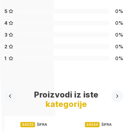
5
0%
4
0%
3
0%
2
0%
1
0%
Proizvodi iz iste
kategorije
44025
ŠIFRA
44044
ŠIFRA