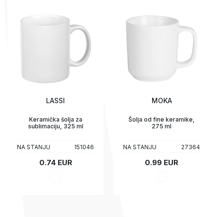
LASSI
MOKA
Keramička šolja za
Šolja od fine keramike,
sublimaciju, 325 ml
275 ml
NA STANJU
151046
NA STANJU
27364
0.74 EUR
0.99 EUR