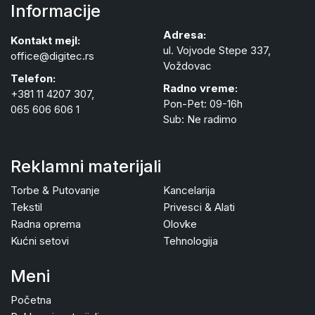
Informacije
Adresa:
Kontakt mejl:
ul. Vojvode Stepe 337,
office@digitec.rs
Voždovac
Telefon:
Radno vreme:
+381 11 4207 307,
Pon-Pet: 09-16h
065 606 606 1
Sub: Ne radimo
Reklamni materijali
Torbe & Putovanje
Kancelarija
Tekstil
Privesci & Alati
Radna oprema
Olovke
Kućni setovi
Tehnologija
Meni
Početna