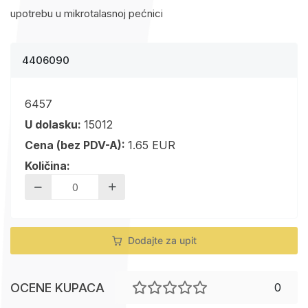
upotrebu u mikrotalasnoj pećnici
4406090
6457
U dolasku:
15012
Cena (bez PDV-A):
1.65 EUR
Količina:
Dodajte za upit
OCENE KUPACA
0