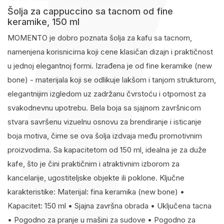
Šolja za cappuccino sa tacnom od fine
keramike, 150 ml
MOMENTO je dobro poznata šolja za kafu sa tacnom,
namenjena korisnicima koji cene klasičan dizajn i praktičnost
u jednoj elegantnoj formi. Izrađena je od fine keramike (new
bone) - materijala koji se odlikuje lakšom i tanjom strukturom,
elegantnijim izgledom uz zadržanu čvrstoću i otpornost za
svakodnevnu upotrebu. Bela boja sa sjajnom završnicom
stvara savršenu vizuelnu osnovu za brendiranje i isticanje
boja motiva, čime se ova šolja izdvaja među promotivnim
proizvodima. Sa kapacitetom od 150 ml, idealna je za duže
kafe, što je čini praktičnim i atraktivnim izborom za
kancelarije, ugostiteljske objekte ili poklone. Ključne
karakteristike: Materijal: fina keramika (new bone) •
Kapacitet: 150 ml • Sjajna završna obrada • Uključena tacna
• Pogodno za pranje u mašini za sudove • Pogodno za