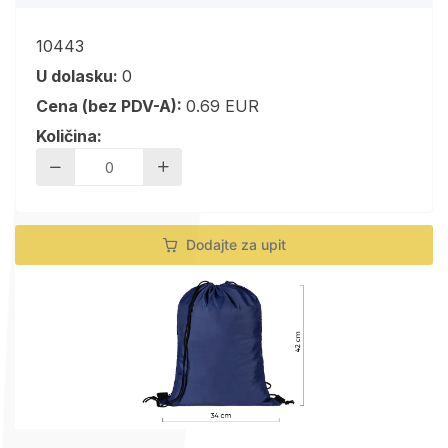
10443
U dolasku:
0
Cena (bez PDV-A):
0.69 EUR
Količina:
Dodajte za upit