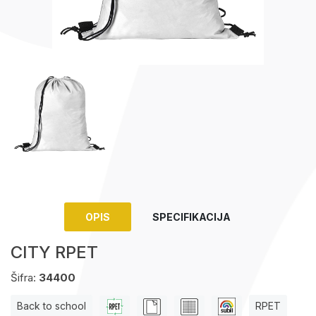
Upaljači
Tech portfolio
Kompjuterska oprema
OPIS
SPECIFIKACIJA
CITY RPET
Šifra:
34400
Back to school
RPET