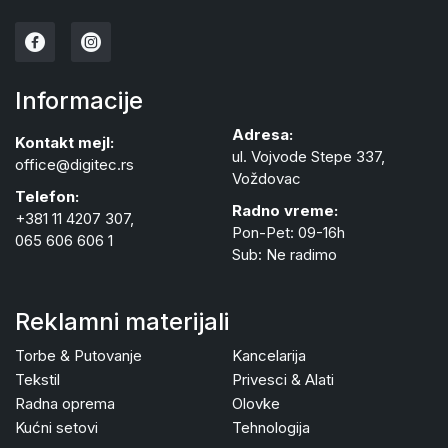
Informacije
Adresa:
Kontakt mejl:
ul. Vojvode Stepe 337,
office@digitec.rs
Voždovac
Telefon:
Radno vreme:
+381 11 4207 307,
Pon-Pet: 09-16h
065 606 606 1
Sub: Ne radimo
Reklamni materijali
Torbe & Putovanje
Kancelarija
Tekstil
Privesci & Alati
Radna oprema
Olovke
Kućni setovi
Tehnologija