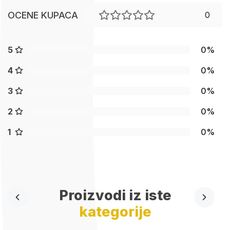
OCENE KUPACA
0
5
0%
4
0%
3
0%
2
0%
1
0%
Proizvodi iz iste
kategorije