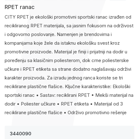
RPET ranac
CITY RPET je ekološki promotivni sportski ranac izrađen od
recikliranog RPET materijala, sa jasnim fokusom na održivost
i odgovorno poslovanje. Namenjen je brendovima i
kompanijama koje žele da istaknu ekološku svest kroz
promotivne proizvode. Materijal je finiji i prijatniji na dodir u
poređenju sa klasičnim poliesterom, dok crne poliesterske
učkure i RPET etiketa sa strane dodatno naglašavaju održivi
karakter proizvoda. Za izradu jednog ranca koriste se tri
reciklirane plastične flašice. Ključne karakteristike: Ekološki
sportski ranac • Sastav: reciklirani RPET • Mekši materijal na
dodir • Poliester učkure • RPET etiketa • Materijal od 3
reciklirane plastične flašice • Održivo promotivno rešenje
3440090