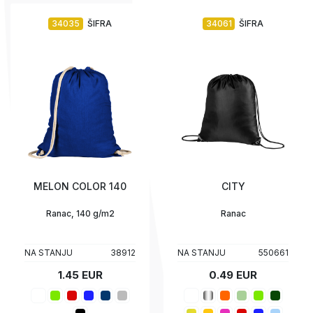
34035
ŠIFRA
34061
ŠIFRA
MELON COLOR 140
CITY
Ranac, 140 g/m2
Ranac
NA STANJU
38912
NA STANJU
550661
1.45 EUR
0.49 EUR