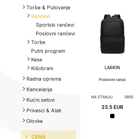
Torbe & Putovanje
Upaljači
Tech portfolio
Rančevi
Sportski rančevi
Kompjuterska oprema
Poslovni rančevi
Torbe
Putni program
Konferencijske
torbe
Kese
Sportske i putne
LARKIN
Kišobrani
PP kese
torbe
Papirne kese
Kišobrani
Radna oprema
Poslovni ranac
Frižider torbe
Pamučne kese
Sklopivi
Kancelarija
kišobrani
Juta kese
NA STANJU
3855
Kućni setovi
23.5 EUR
Privesci & Alati
Olovke
CENA