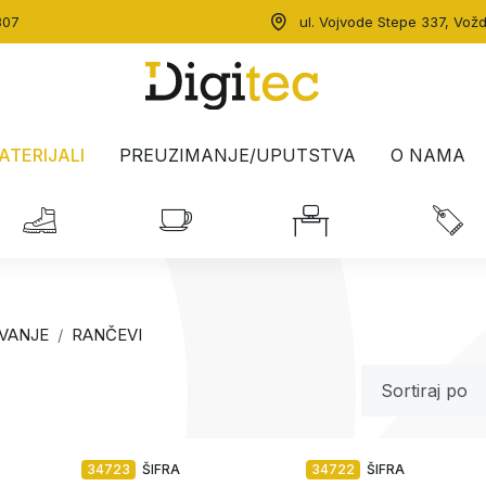
307
ul. Vojvode Stepe 337, Vož
ATERIJALI
PREUZIMANJE/UPUTSTVA
O NAMA
VANJE
RANČEVI
34723
ŠIFRA
34722
ŠIFRA