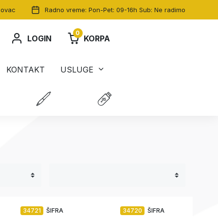
dovac
Radno vreme: Pon-Pet: 09-16h Sub: Ne radimo
0
LOGIN
KORPA
KONTAKT
USLUGE
34721
ŠIFRA
34720
ŠIFRA