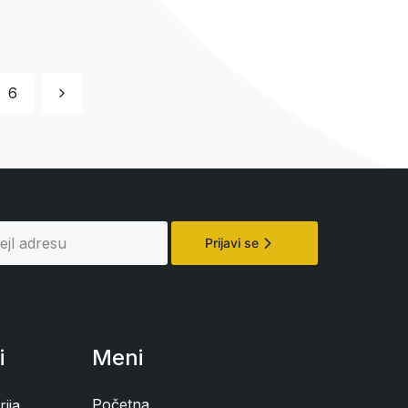
6
Prijavi se
i
Meni
Početna
ija