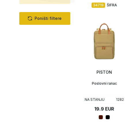
34719
ŠIFRA
Poništi filtere
PISTON
Poslovni ranac
NA STANJU
1282
19.9 EUR