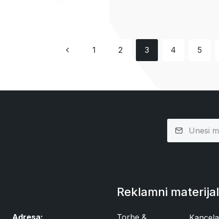
1
2
3
4
5
Reklamni materijal
Adresa:
Torbe &
Kancelar