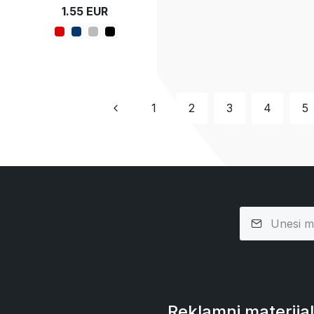
1.55 EUR
1
2
3
4
5
Reklamni materijal