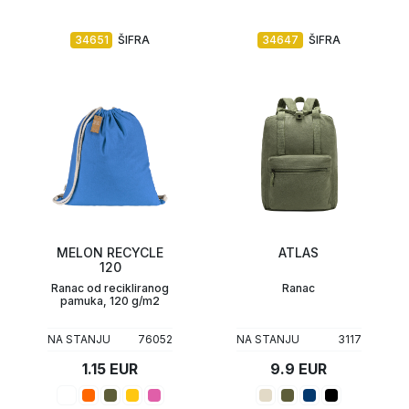
34651
ŠIFRA
34647
ŠIFRA
MELON RECYCLE
ATLAS
120
Ranac od recikliranog
Ranac
pamuka, 120 g/m2
NA STANJU
76052
NA STANJU
3117
1.15 EUR
9.9 EUR