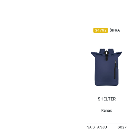
34792
ŠIFRA
SHELTER
Ranac
NA STANJU
6027