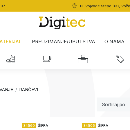
307
ul. Vojvode Stepe 337, Vož
ATERIJALI
PREUZIMANJE/UPUTSTVA
O NAMA
VANJE
RANČEVI
34560
ŠIFRA
34505
ŠIFRA