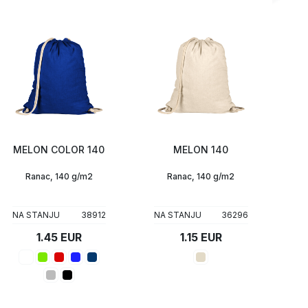
MELON COLOR 140
MELON 140
Ranac, 140 g/m2
Ranac, 140 g/m2
NA STANJU
38912
NA STANJU
36296
1.45 EUR
1.15 EUR