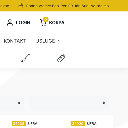
dovac
Radno vreme: Pon-Pet: 09-16h Sub: Ne radimo
0
LOGIN
KORPA
KONTAKT
USLUGE
34035
ŠIFRA
34029
ŠIFRA