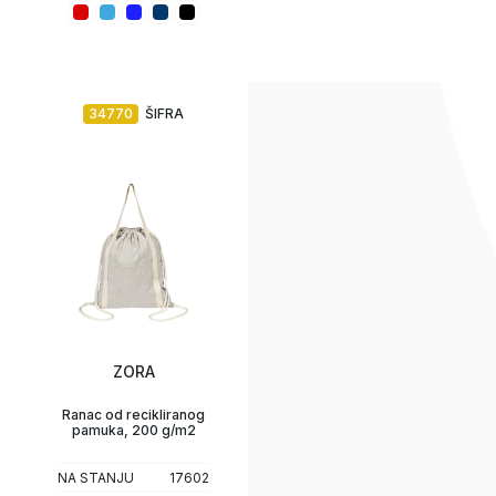
34770
ŠIFRA
ZORA
Ranac od recikliranog
pamuka, 200 g/m2
NA STANJU
17602