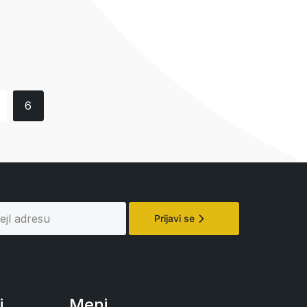
6
Prijavi se
i
Meni