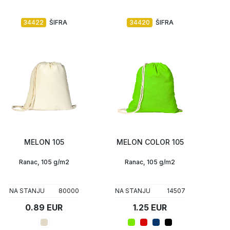
34422
ŠIFRA
34420
ŠIFRA
MELON 105
MELON COLOR 105
Ranac, 105 g/m2
Ranac, 105 g/m2
NA STANJU
80000
NA STANJU
14507
0.89 EUR
1.25 EUR