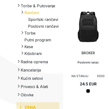
Torbe & Putovanje
Upaljači
Tech portfolio
Rančevi
Sportski rančevi
Kompjuterska oprema
Poslovni rančevi
Torbe
Putni program
Konferencijske
torbe
Kese
Sportske i putne
BROKER
Kišobrani
PP kese
torbe
Papirne kese
Kišobrani
Radna oprema
Poslovni ranac
Frižider torbe
Pamučne kese
Sklopivi
Kancelarija
kišobrani
Juta kese
NA STANJU
5000
Kućni setovi
24.5 EUR
Privesci & Alati
Olovke
CENA