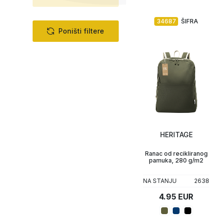
34687
ŠIFRA
Poništi filtere
HERITAGE
Ranac od recikliranog
pamuka, 280 g/m2
NA STANJU
2638
4.95 EUR