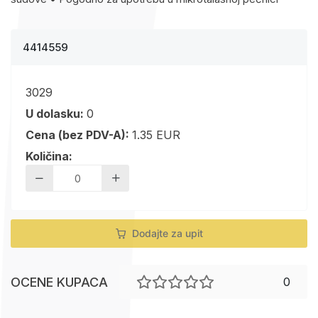
4414559
3029
U dolasku:
0
Cena (bez PDV-A):
1.35 EUR
Količina:
Dodajte za upit
OCENE KUPACA
0