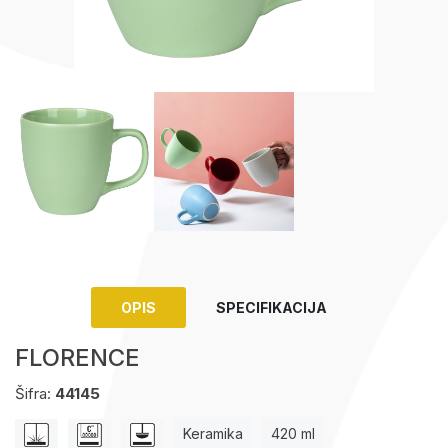
Upaljači
Tech portfolio
Kompjuterska oprema
OPIS
SPECIFIKACIJA
FLORENCE
Šifra:
44145
Keramika
420 ml