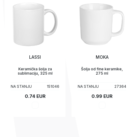
LASSI
MOKA
Keramička šolja za
Šolja od fine keramike,
sublimaciju, 325 ml
275 ml
NA STANJU
151046
NA STANJU
27364
0.74 EUR
0.99 EUR