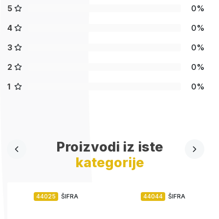
5
0%
4
0%
3
0%
2
0%
1
0%
Proizvodi iz iste
kategorije
44025
ŠIFRA
44044
ŠIFRA