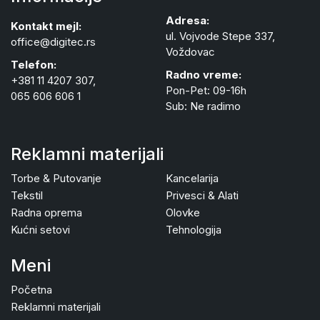
Adresa:
Kontakt mejl:
ul. Vojvode Stepe 337,
office@digitec.rs
Voždovac
Telefon:
Radno vreme:
+381 11 4207 307,
Pon-Pet: 09-16h
065 606 606 1
Sub: Ne radimo
Reklamni materijali
Torbe & Putovanje
Kancelarija
Tekstil
Privesci & Alati
Radna oprema
Olovke
Kućni setovi
Tehnologija
Meni
Početna
Reklamni materijali