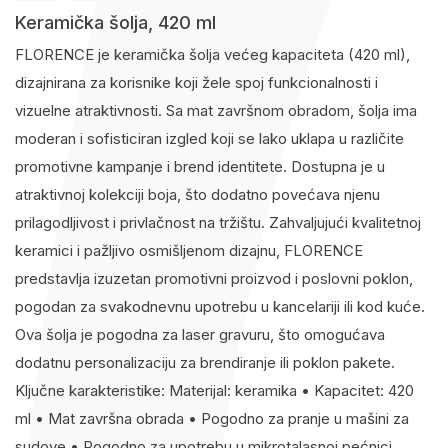
Keramička šolja, 420 ml
FLORENCE je keramička šolja većeg kapaciteta (420 ml),
dizajnirana za korisnike koji žele spoj funkcionalnosti i
vizuelne atraktivnosti. Sa mat završnom obradom, šolja ima
moderan i sofisticiran izgled koji se lako uklapa u različite
promotivne kampanje i brend identitete. Dostupna je u
atraktivnoj kolekciji boja, što dodatno povećava njenu
prilagodljivost i privlačnost na tržištu. Zahvaljujući kvalitetnoj
keramici i pažljivo osmišljenom dizajnu, FLORENCE
predstavlja izuzetan promotivni proizvod i poslovni poklon,
pogodan za svakodnevnu upotrebu u kancelariji ili kod kuće.
Ova šolja je pogodna za laser gravuru, što omogućava
dodatnu personalizaciju za brendiranje ili poklon pakete.
Ključne karakteristike: Materijal: keramika • Kapacitet: 420
ml • Mat završna obrada • Pogodno za pranje u mašini za
sudove • Pogodno za upotrebu u mikrotalasnoj pećnici